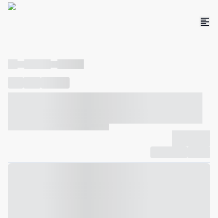
----
----- -----
----- -----
----
-----
---- ------
----- ----- -- ------ ---- ---- -- ----- ----- -----
--- ------
----- ----- -- ------ ----- ----- -- ------
-------------
Compartilhar
Favorito