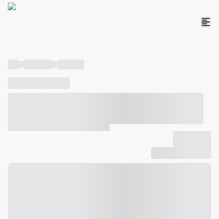
----
----- -----
----- -----
----
-----
---- ------
----- ----- -- ------ ---- ---- -- ----- ----- -----
--- ------
----- ----- -- ------ ----- ----- -- ------
-------------
Compartilhar
Favorito