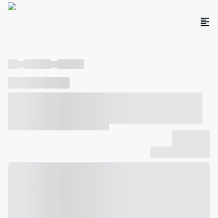
----
----- -----
----- -----
----
-----
---- ------
----- ----- -- ------ ---- ---- -- ----- ----- -----
--- ------
----- ----- -- ------ ----- ----- -- ------
-------------
Compartilhar
Favorito