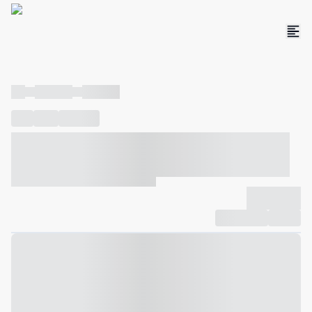
----
----- -----
----- -----
----
-----
---- ------
----- ----- -- ------ ---- ---- -- ----- ----- -----
--- ------
----- ----- -- ------ ----- ----- -- ------
-------------
Compartilhar
Favorito