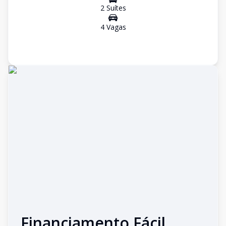
2
Suíte
s
4
Vaga
s
Financiamento Fácil