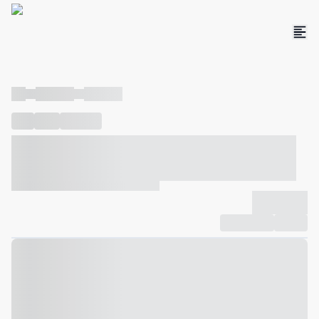
----
----- -----
----- -----
----
-----
---- ------
----- ----- -- ------ ---- ---- -- ----- ----- -----
--- ------
----- ----- -- ------ ----- ----- -- ------
-------------
Compartilhar
Favorito