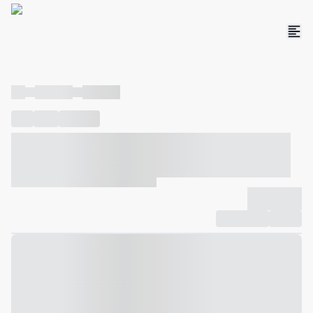
----
----- -----
----- -----
----
-----
---- ------
----- ----- -- ------ ---- ---- -- ----- ----- -----
--- ------
----- ----- -- ------ ----- ----- -- ------
-------------
Compartilhar
Favorito