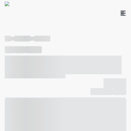
----
----- -----
----- -----
----
-----
---- ------
----- ----- -- ------ ---- ---- -- ----- ----- -----
--- ------
----- ----- -- ------ ----- ----- -- ------
-------------
Compartilhar
Favorito