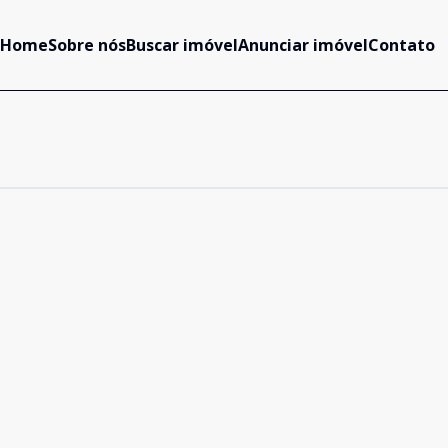
Home
Sobre nós
Buscar imóvel
Anunciar imóvel
Contato
Cód:
591
Comparar
Cód:
3319
Comparar