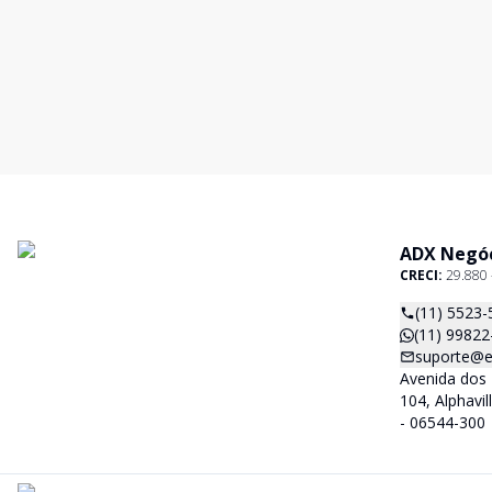
ADX Negóc
CRECI:
29.880 -
(11) 5523-
(11) 99822
suporte@es
Avenida dos 
104, Alphavil
- 06544-300