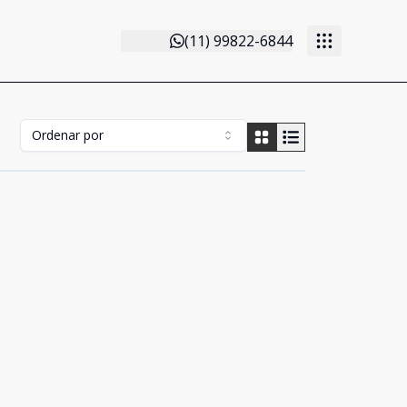
(11) 99822-6844
Ordenar por
Cód:
3322
Comparar